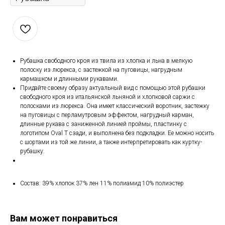
Рубашка свободного кроя из твила из хлопка и льна в мелкую
полоску из люрекса, с застежкой на пуговицы, нагрудным
кармашком и длинными рукавами.
Придайте своему образу актуальный вид с помощью этой рубашки
свободного кроя из итальянской льняной и хлопковой саржи с
полосками из люрекса. Она имеет классический воротник, застежку
на пуговицы с перламутровым эффектом, нагрудный карман,
длинные рукава с заниженной линией проймы, пластинку с
логотипом Oval T сзади, и выполнена без подкладки. Ее можно носить
с шортами из той же линии, а также интерпретировать как куртку-
рубашку.
Состав: 39% хлопок 37% лен 11% полиамид 10% полиэстер
Вам может понравиться