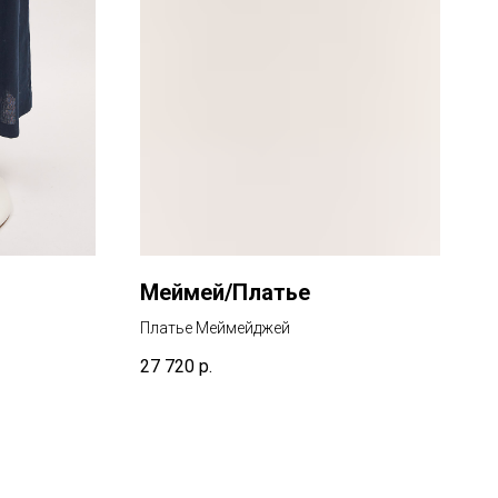
Меймей/Платье
Платье Меймейджей
27 720
р.