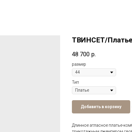
ТВИНСЕТ/Плать
48 700
р.
размер
Тип
Добавить в корзину
Длинное атласное платье-комб
трикотажным джемпером своб