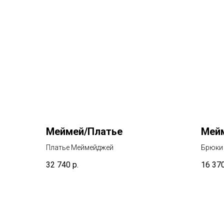
Меймей/Платье
Мейм
Платье Меймейджей
Брюки
32 740
р.
16 37