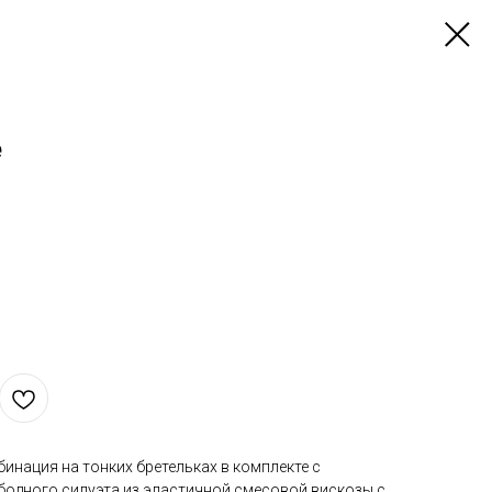
е
инация на тонких бретельках в комплекте с
одного силуэта из эластичной смесовой вискозы с