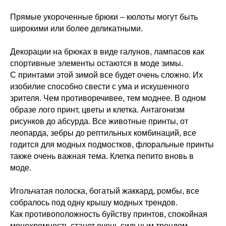
Прямые укороченные брюки – кюлоты могут быть
широкими или более деликатными.
Декорации на брюках в виде галунов, лампасов как
спортивные элементы остаются в моде зимы.
С принтами этой зимой все будет очень сложно. Их
изобилие способно свести с ума и искушенного
зрителя. Чем противоречивее, тем моднее. В одном
образе лого принт, цветы и клетка. Антагонизм
рисунков до абсурда. Все животные принты, от
леопарда, зебры до рептильных комбинаций, все
годится для модных подмостков, флоральные принты
также очень важная тема. Клетка пепито вновь в
моде.
Игольчатая полоска, богатый жаккард, ромбы, все
собралось под одну крышу модных трендов.
Как противоположность буйству принтов, спокойная
монохромность станет очень сильным трендом.