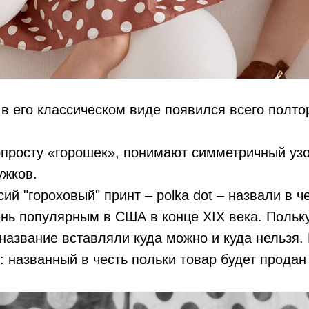
 в его классическом виде появился всего полто
попросту «горошек», понимают симметричный узо
ужков.
ий "гороховый" принт – polka dot – назвали в ч
нь популярным в США в конце XIX века. Польк
 название вставляли куда можно и куда нельзя
: названный в честь польки товар будет продан