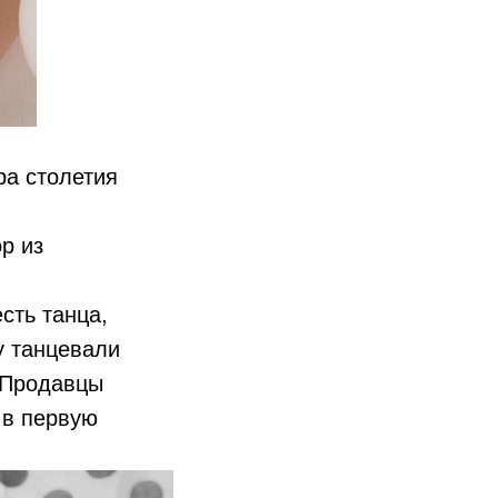
ра столетия
р из
есть танца,
у танцевали
. Продавцы
 в первую