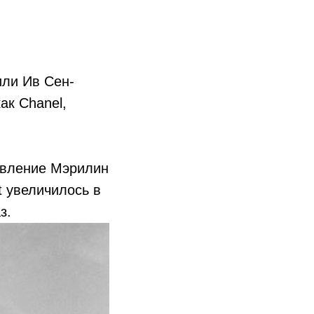
или Ив Сен-
ак Chanel,
явление Мэрилин
t увеличилось в
з.