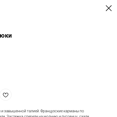
рюки
и завышенной талией. Французские карманы по
ди. Застежка спереди на молнию и пуговицу, сзади