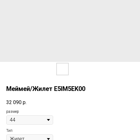
Меймей/Жилет E5IM5EK00
32 090
р.
размер
Тип