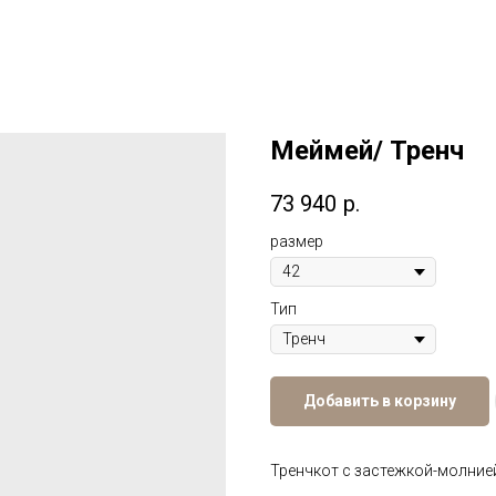
Меймей/ Тренч
73 940
р.
размер
Тип
Добавить в корзину
Тренчкот с застежкой-молние