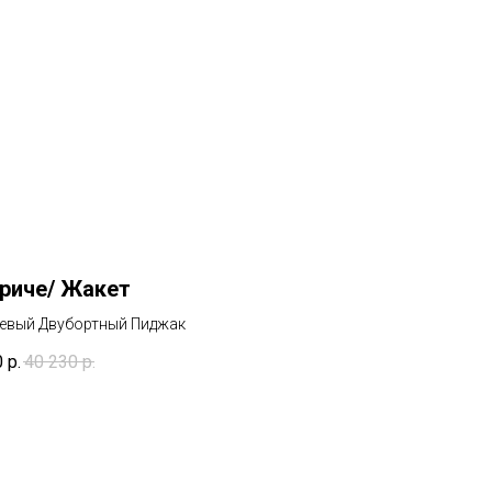
риче/ Жакет
евый Двубортный Пиджак
0
р.
40 230
р.