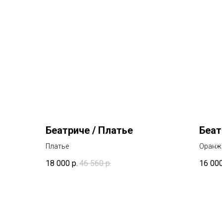
Беатриче / Платье
Беат
Платье
Оранж
18 000
р.
46 560
р.
16 00